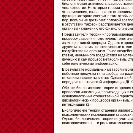
биологическая активность, распространя
«полезности». Некоторые теории старения
что изменения, связанные со старением,
функция которого состоит в том, чтобы 
пор, пока он не достигнет половой зрел
в отсутствии таковой расстраивается де
организм к снижению его физиологически
Представители теории «программированн
процессу старения подключены генетиче
эволюция живой природы. Однако в проце
другие механизмы, не включенные в ген
воздействие на организм. Такое воздейс
клетки, необычного воздействия на молек
функцию и сам процесс метаболизма. Эт
себе генетическую информацию.
В результате нормальных метаболически
побочные продукты типа свободных ради
механизмов защиты клеток. Однако свобо
передаче генетической информации ДНК
Обе эти биологические теории старения
процессов инволюции, происходящих в ст
основоположника отечественной геронтол
физиологических процессов организма, и
интоксикации (2).
Биологические теории старения являют
психологических исследований старости м
Однако биологические теории не учитыв
психологического — и роль психологичес