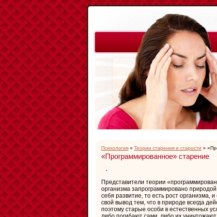
Психология
»
Теории старения и старости
» «Пр
«Программированное» старение
Представители теории «программированн
организма запрограммировано природой 
себя развитие, то есть рост организма, 
свой вывод тем, что в природе всегда де
поэтому старые особи в естественных ус
либо погибают сами, либо их уничтожают