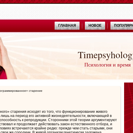
ГЛАВНАЯ
НОВОЕ
ПОПУЛЯР
Timepsyholog
Психология и время
ограммированное» старение
ого» старения исходят из того, что функционирование живого
лишь на период его активной жизнедеятельности, включающей в
и способность к репродукции. Сторонники этой теории аргументируют
йствовал и продолжает действовать закон естественного отбора, и
ловиях встречаются крайне редко: прежде чем стать старыми, они
 свои же сородичи. В живой организм генетически заложена