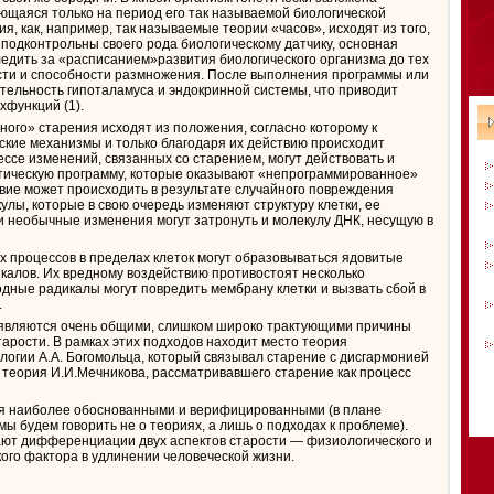
ющаяся только на период его так называемой биологической
, как, например, так называемые теории «часов», исходят из того,
 подконтрольны своего рода биологическому датчику, основная
следить за «расписанием»развития биологического организма до тех
ости и способности размножения. После выполнения программы или
ятельность гипоталамуса и эндокринной системы, что приводит
хфункций (1).
ого» старения исходят из положения, согласно которому к
ские механизмы и только благодаря их действию происходит
ссе изменений, связанных со старением, могут действовать и
етическую программу, которые оказывают «непрограммированное»
твие может происходить в результате случайного повреждения
улы, которые в свою очередь изменяют структуру клетки, ее
и необычные изменения могут затронуть и молекулу ДНК, несущую в
х процессов в пределах клеток могут образовываться ядовитые
калов. Их вредному воздействию противостоят несколько
дные радикалы могут повредить мембрану клетки и вызвать сбой в
.
 являются очень общими, слишком широко трактующими причины
арости. В рамках этих подходов находит место теория
огии А.А. Богомольца, который связывал старение с дисгармонией
 теория И.И.Мечникова, рассматривавшего старение как процесс
ся наиболее обоснованными и верифицированными (в плане
ы будем говорить не о теориях, а лишь о подходах к проблеме).
ают дифференциации двух аспектов старости — физиологического и
кого фактора в удлинении человеческой жизни.