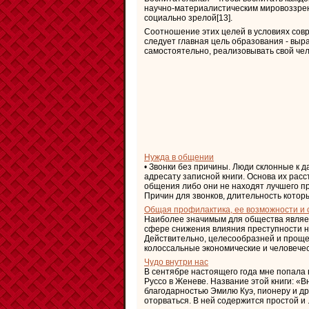
научно-материалистическим мировоззрен
социально зрелой[13].
Соотношение этих целей в условиях совр
следует главная цель образования - выр
самостоятельно, реализовывать свой че
Нужда в общении
• Звонки без причины. Люди склонные к 
адресату записной книги. Основа их рас
общения либо они не находят лучшего п
Причин для звонков, длительность которых
Общая профилактика, ее возможности и
Наиболее значимым для общества являет
сфере снижения влияния преступности на
Действительно, целесообразней и проще
колоссальные экономические и человеческ
Чудо внутри нас
В сентябре настоящего года мне попала
Руссо в Женеве. Название этой книги: «
благодарностью Эмилю Куэ, пионеру и дру
оторваться. В ней содержится простой и .