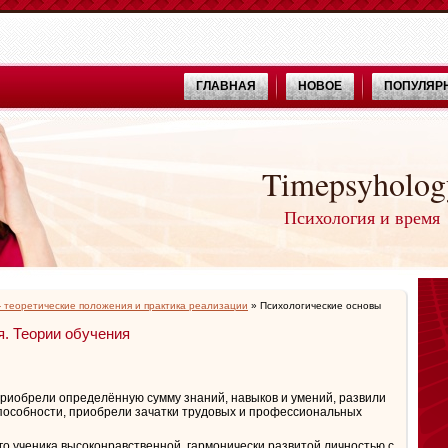
ГЛАВНАЯ
НОВОЕ
ПОПУЛЯР
Timepsyholog
Психология и время
- теоретические положения и практика реализации
» Психологические основы
. Теории обучения
приобрели определённую сумму знаний, навыков и умений, развили
способности, приобрели зачатки трудовых и профессиональных
го ученика высоконравственной, гармонически развитой личностью с