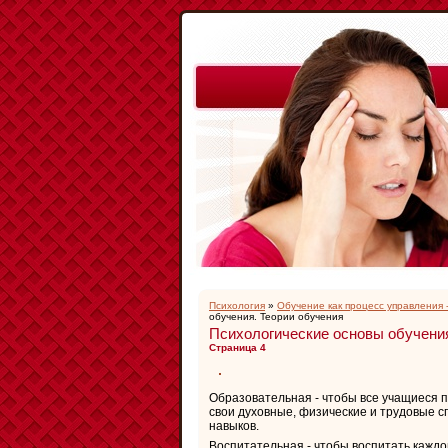
Психология
»
Обучение как процесс управления 
обучения. Теории обучения
Психологические основы обучения
Страница 4
Образовательная - чтобы все учащиеся 
свои духовные, физические и трудовые 
навыков.
Воспитательная - чтобы воспитать каждо