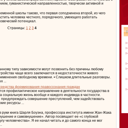
ием, гуманистической направленностью, творчески активной и
еменной школы таково, что первая соподчинена второй, из чего
астить человека честного, порядочного, умеющего работать
ловеческий потенциал.
Страницы:
1
2
3
4
данному типу зависимости могут позвонить без причины любому
стройства чаще всего заключается в недостаточности живого
рименения свободному времени. • Слишком длительные разговоры.
 ...
 средства формирования правосознания граждан
ся профилактическое направление в деятельности государства в
 социальную жизнь вообще и каждого индивида в частности.
 предупреждать совершение преступлений, чем задействовать
ие ресурсы ...
 в руки книга Шарля Боуэна, профессора института имени Жан-Жака
Внушение и самовнушение». Автор посвящает ее «с глубокой
гу человечества». Я ее начал читать и до самого конца не мог
..