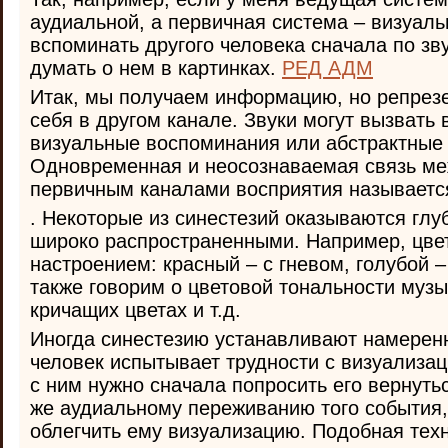
аудиальной, а первичная система – визуальн
вспоминать другого человека сначала по зву
думать о нем в картинках.
РЕД АДМ
Итак, мы получаем информацию, но репрез
себя в другом канале. Звуки могут вызвать
визуальные воспоминания или абстрактные
Одновременная и неосознаваемая связь м
первичным каналами восприятия называет
. Некоторые из синестезий оказываются гл
широко распространенными. Например, цвет
настроением: красный – с гневом, голубой 
также говорим о цветовой тональности музык
кричащих цветах и т.д.
Иногда синестезию устанавливают намерен
человек испытывает трудности с визуализац
с ним нужно сначала попросить его вернуть
же аудиальному переживанию того события
облегчить ему визуализацию. Подобная тех