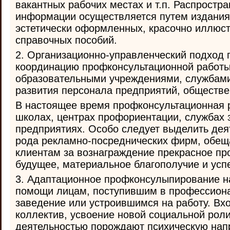
вакантных рабочих местах и т.п. Распростра
информации осуществляется путем издания
эстетически оформленных, красочно иллюс
справочных пособий.
2. Организационно-управленческий подход 
координацию профконсультационной работ
образовательными учреждениями, службами
развития персонала предприятий, обществ
В настоящее время профконсультационная р
школах, центрах профориентации, службах з
предприятиях. Особо следует выделить дея
рода рекламно-посреднических фирм, обе
клиентам за вознаграждение прекрасное п
будущее, материальное благополучие и усп
3. Адаптационное профконсулыпирование н
помощи лицам, поступившим в профессион
заведение или устроившимся на работу. Вх
коллектив, усвоение новой социальной рол
деятельностью порождают психическую нап