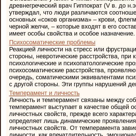
древнегреческий врач Гиппократ (V в. до н.э
утверждал, что люди различаются соотнош
основных «соков организма» – крови, флегм
черной желчи, – которые входят в его соста
имеет особы свойства и особое назначение. 
Психосоматические проблемы
Реакцией личности на стресс или фрустраци
стороны, невротические расстройства, при
психологические и психопатологические про
психосоматические расстройства, проявляю
очередь, соматическими эквивалентами пси
с другой стороны. Эти группы нарушений дем
Темперамент и личность
Личность и темперамент связаны между соб
темперамент выступает в качестве общей о
личностных свойств, прежде всего характера
определяет лишь динамические проявления
личностных свойств. От темперамента завис
личности, как впечатлительность, эмоционал