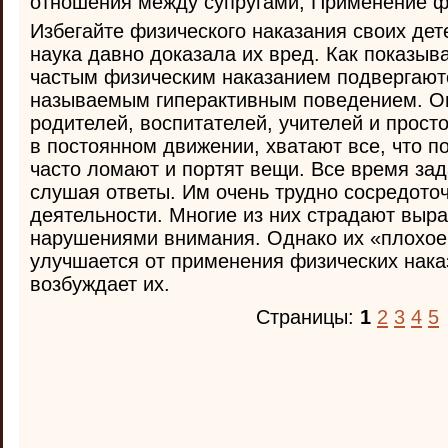
отношения между супругами, Применение ф
Избегайте физического наказания своих дет
наука давно доказала их вред. Как показыв
частым физическим наказанием подвергаютс
называемым гиперактивным поведением. О
родителей, воспитателей, учителей и прост
в постоянном движении, хватают все, что по
часто ломают и портят вещи. Все время за
слушая ответы. Им очень трудно сосредоточ
деятельности. Многие из них страдают вы
нарушениями внимания. Однако их «плохое
улучшается от применения физических нака
возбуждает их.
Страницы:
1
2
3
4
5