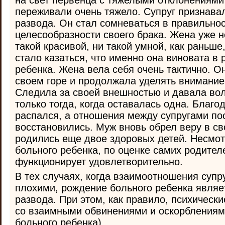
на свет первенца с тяжелыми отклонениями
переживали очень тяжело. Супруг признавал
развода. Он стал сомневаться в правильнос
целесообразности своего брака. Жена уже н
такой красивой, ни такой умной, как раньше,
стало казаться, что именно она виновата в
ребенка. Жена вела себя очень тактично. О
своем горе и продолжала уделять внимание 
Следила за своей внешностью и давала во
только тогда, когда оставалась одна. Благо
распался, а отношения между супругами по
восстановились. Муж вновь обрел веру в св
родились еще двое здоровых детей. Несмот
больного ребенка, по оценке самих родител
функционирует удовлетворительно.
В тех случаях, когда взаимоотношения супр
плохими, рождение больного ребенка явля
развода. При этом, как правило, психическ
со взаимными обвинениями и оскорблениями
больного ребенка).