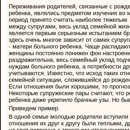
Переживания родителей, связанные с рожд
ребенка, являлись предметом изучения во м
период принято считать наиболее тяжелым
между супругами, весь уклад семейной жиз
является первым серьезным испытанием бра
здесь очень многое зависит от самих супру
- матери больного ребенка. Чаще распадают
женщины постоянно понижен фон настроени
раздражительна, весь семейный уклад подч
нуждам больного ребенка, а потребности др
учитываются. Известно, что исход таких от
семейной ситуации, сложившейся до рожден
Если отношения были хорошими, то прогноз
Некоторые супружеские пары считают, что 
ребенка даже укрепило брачные узы. Но быв
Приведем пример.
В одной семье молодые родители вступили 
отношения их друг к другу были теплыми, 