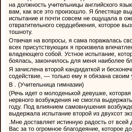
на должность учительницы английского язык
вам, как все это произошло. Я блестяще в
испытание и почти совсем не ощущала в ож
отвратительного сердцебиения, которое вы
тошноту.
Отвечая на вопросы, я сама поражалась св
всех присутствующих я произвела впечатле
владеющего собой. Устное испытание, котор
боялась, закончилось для меня наиболее бл
Я зачислена второй кандидаткой и бесконеч
содействие, — только ему я обязана своим у
В . (Учительница гимназии)
(Речь идет о молоденькой девушке, которая
нервного возбуждения не смогла выдержать
году. Под влиянием самовнушения возбужде
выдержала испытание второй из двухсот эк
.Мне доставляет истинную радость от всей
Вас за то огромное благодеяние, которое д