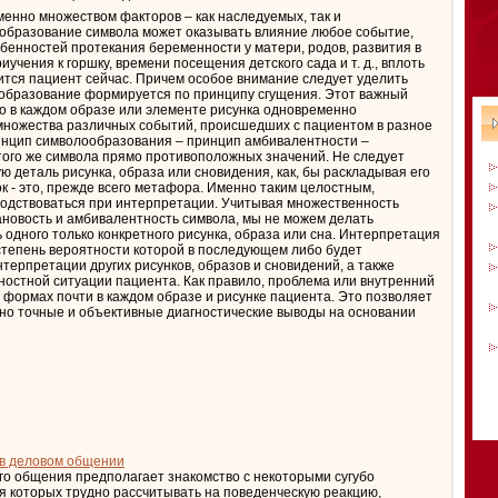
енно множеством факторов – как наследуемых, так и
образование символа может оказывать влияние любое событие,
обенностей протекания беременности у матери, родов, развития в
учения к горшку, времени посещения детского сада и т. д., вплоть
дится пациент сейчас. Причем особое внимание следует уделить
образование формируется по принципу сгущения. Этот важный
то в каждом образе или элементе рисунка одновременно
множества различных событий, происшедших с пациентом в разное
инцип символообразования – принцип амбивалентности –
того же символа прямо противоположных значений. Не следует
ю деталь рисунка, образа или сновидения, как, бы раскладывая его
к - это, прежде всего метафора. Именно таким целостным,
одствоваться при интерпретации. Учитывая множественность
ановость и амбивалентность символа, мы не можем делать
одного только конкретного рисунка, образа или сна. Интерпретация
 степень вероятности которой в последующем либо будет
терпретации других рисунков, образов и сновидений, а также
ностной ситуации пациента. Как правило, проблема или внутренний
формах почти в каждом образе и рисунке пациента. Это позволяет
чно точные и объективные диагностические выводы на основании
 в деловом общении
о общения предполагает знакомство с некоторыми сугубо
я которых трудно рассчитывать на поведенческую реакцию,