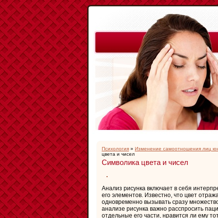
Психология
»
Изменение самоотношения лиц юн
цвета и чисел
Символика цвета и чисел
Анализ рисунка включает в себя интерп
его элементов. Известно, что цвет отра
одновременно вызывать сразу множество
анализе рисунка важно расспросить паци
отдельные его части, нравится ли ему тот 