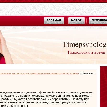
ГЛАВНАЯ
НОВОЕ
ПОПУЛЯР
Timepsyholog
Психология и время
ошеского возраста средствами кататимно-имагинативной терапии
» Символика
ретацию основного цветового фона изображения и цвета отдельных
жает различные эмоции человека. Причем один и тот же цвет может
 различных, часто противоположных переживаний. Поэтому при
ента, какое впечатление производит на него рисунок в целом и
или иной цвет и т. д.