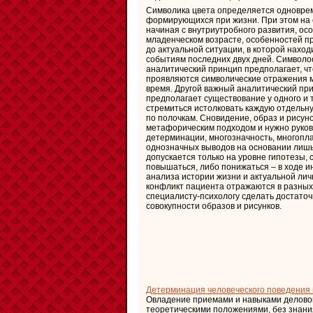
Символика цвета определяется одноврем
формирующихся при жизни. При этом на 
начиная с внутриутробного развития, ос
младенческом возрасте, особенностей при
до актуальной ситуации, в которой нахо
событиям последних двух дней. Символо
аналитический принцип предполагает, ч
проявляются символические отражения 
время. Другой важный аналитический пр
предполагает существование у одного и 
стремиться истолковать каждую отдельну
по полочкам. Сновидение, образ и рисуно
метафорическим подходом и нужно руков
детерминации, многозначность, многопл
однозначных выводов на основании лишь 
допускается только на уровне гипотезы,
повышаться, либо понижаться – в ходе ин
анализа истории жизни и актуальной лич
конфликт пациента отражаются в разных 
специалисту-психологу сделать достато
совокупности образов и рисунков.
Детерминация человеческого поведения
Овладение приемами и навыками деловог
теоретическими положениями, без знани