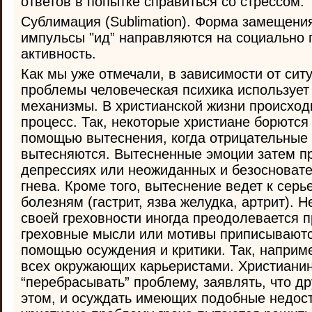
ответов в попытке справиться со стрессом.
Сублимация (Sublimation). Форма замещения
импульсы "ид” направляются на социально
активность.
Как мы уже отмечали, в зависимости от сит
проблемы человеческая психика используе
механизмы. В христианской жизни происход
процесс. Так, некоторые христиане борются
помощью вытеснения, когда отрицательные
вытесняются. Вытесненные эмоции затем п
депрессиях или неожиданных и безосноват
гнева. Кроме того, вытеснение ведет к сер
болезням (гастрит, язва желудка, артрит).
своей греховности иногда преодолевается п
греховные мысли или мотивы приписываютс
помощью осуждения и критики. Так, наприме
всех окружающих карьеристами. Христиани
“перебрасывать” проблему, заявлять, что д
этом, и осуждать имеющих подобные недост