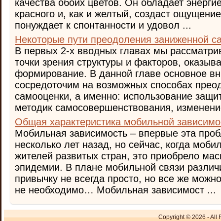
качества обоих цветов. Он обладает энерги
красного и, как и желтый, создаст ощущени
понуждает к спонтанности и удовол ...
Некоторые пути преодоления заниженной с
В первых 2-х вводных главах мы рассматри
точки зрения структуры и факторов, оказыв
формирование. В данной главе основное в
сосредоточим на возможных способах прео
самооценки, а именно: использование защи
методик самосовершенствования, изменение 
Общая характеристика мобильной зависимо
Мобильная зависимость – впервые эта про
несколько лет назад, но сейчас, когда мобил
жителей развитых стран, это приобрело ма
эпидемии. В плане мобильной связи различ
привычку не всегда просто, но все же можно
не необходимо… Мобильная зависимост ...
Copyright © 2026 - All