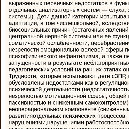
выраженных первичных недостатков в функ
отдельных анализаторных систем — слуха, 
системы). Дети данной категории испытыва
адаптации, в том числешкольной, вследств
биосоциальных причин (остагочных явлений
центральной нервной системы или ее функц
соматической ослабленности, церебрастени
незрелости эмоционально-волевой сферы п
психофизического инфантилизма, а также п
запущенности в результате неблагоприятны
педагогических условий на ранних этапах он
Трудности, которые испытывают дети сЗПР, 
обусловлены недостатками как в регуляцио
психической деятельности (недостаточност
незрелостью мотивационной сферы, общей 
пассивностью и сниженным самоконтролем),
ееоперациональном компоненте (сниженны
развитияотдельных психических процессов
нарушениями,нарушениями работоспособно