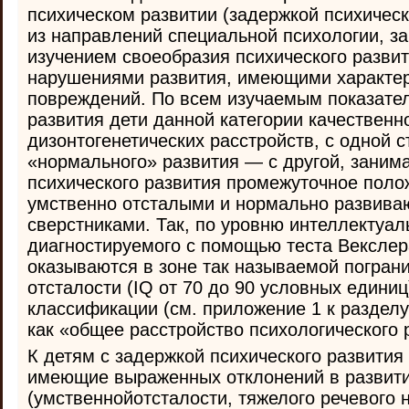
психическом развитии (задержкой психическ
из направлений специальной психологии, 
изучением своеобразия психического развит
нарушениями развития, имеющими характер
повреждений. По всем изучаемым показате
развития дети данной категории качественн
дизонтогенетических расстройств, с одной с
«нормального» развития — с другой, заним
психического развития промежуточное пол
умственно отсталыми и нормально развив
сверстниками. Так, по уровню интеллектуал
диагностируемого с помощью теста Векслера
оказываются в зоне так называемой погран
отсталости (IQ от 70 до 90 условных едини
классификации (см. приложение 1 к разделу
как «общее расстройство психологического р
К детям с задержкой психического развития 
имеющие выраженных отклонений в развит
(умственнойотсталости, тяжелого речевого 