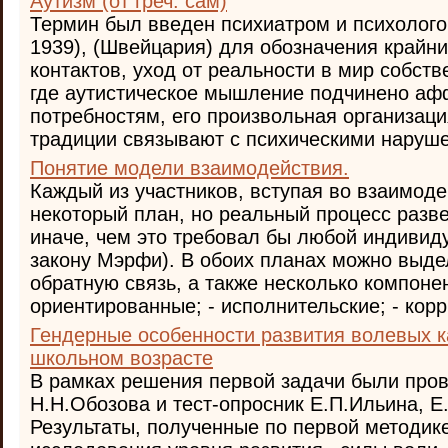
Аутизм (от греч. сам)
Термин был введен психиатром и психолого
1939), (Швейцария) для обозначения край
контактов, уход от реальности в мир собст
где аутистическое мышление подчинено а
потребностям, его произвольная организаци
традиции связывают с психическими наруше
Понятие модели взаимодействия.
Каждый из участников, вступая во взаимоде
некоторый план, но реальный процесс разв
иначе, чем это требовал бы любой индивид
закону Мэрфи). В обоих планах можно выде
обратную связь, а также несколько компонен
ориентированные; - исполнительские; - корр
Гендерные особенности развития волевых 
школьном возрасте
В рамках решения первой задачи были пров
Н.Н.Обозова и тест-опросник Е.П.Ильина, Е
Результаты, полученные по первой методике