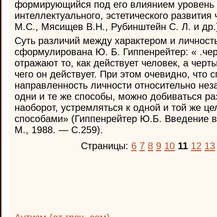
формирующийся под его влиянием уровень 
интеллектуального, эстетического развития
М.С., Мясищев В.Н., Рубинштейн С. Л. и др.
Суть различий между характером и личнос
сформулирована Ю. Б. Гиппенрейтер: « .че
отражают то, как действует человек, а черт
чего он действует. При этом очевидно, что 
направленность личности относительно не
одни и те же способы, можно добиваться ра
наоборот, устремляться к одной и той же ц
способами» (Гиппенрейтер Ю.Б. Введение 
М., 1988. — С.259).
Страницы:
6
7
8
9
10
11
12
13