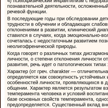
4) психофизический инфантилизм с недора
познавательной деятельности, осложненны
речевой функции.
В последующие годы при обследовании де
трудности в обучении и обладающих слаб
отклонениями в развитии, клинический диа
ставился в случаях, когда эмоционально-во
сочеталась с недостаточным развитием по
неолигофренической природы.
Когда говорят о различных типах дисгармон
личности, о степени отклонения личности о
развития, речь идет о патологических типах
Характер (от греч. charakter — отличительна
определяется как совокупность устойчивых
особенностей личности, проявляющихся в д
общении. Характер является результатом в
темперамента человека и условий воспитан
базе основных свойств темперамента, одно
предопределяется. Существенный вклад вно