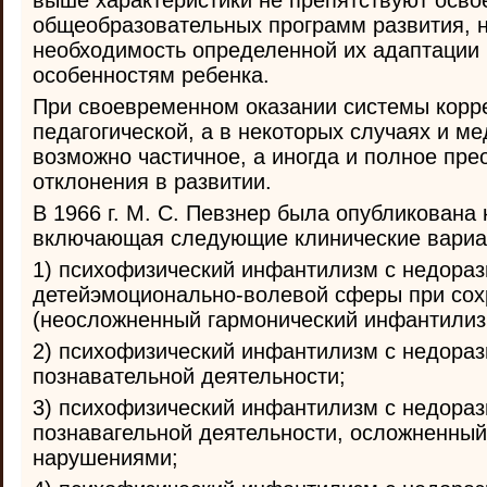
выше характеристики не препятствуют осв
общеобразовательных программ развития, 
необходимость определенной их адаптации
особенностям ребенка.
При своевременном оказании системы корр
педагогической, а в некоторых случаях и м
возможно частичное, а иногда и полное пре
отклонения в развитии.
В 1966 г. М. С. Певзнер была опубликована
включающая следующие клинические вариа
1) психофизический инфантилизм с недораз
детейэмоционально-волевой сферы при сох
(неосложненный гармонический инфантилиз
2) психофизический инфантилизм с недора
познавательной деятельности;
3) психофизический инфантилизм с недора
познавагельной деятельности, осложненны
нарушениями;