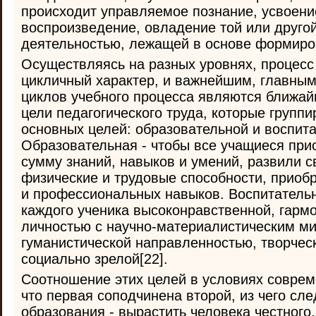
происходит управляемое познание, усвоени
воспроизведение, овладение той или другой
деятельностью, лежащей в основе формиро
Осуществляясь на разных уровнях, процесс
цикличный характер, и важнейшим, главным
циклов учебного процесса являются ближа
цели педагогического труда, которые группи
основных целей: образовательной и воспита
Образовательная - чтобы все учащиеся пр
сумму знаний, навыков и умений, развили с
физические и трудовые способности, приоб
и профессиональных навыков. Воспитательн
каждого ученика высоконравственной, гарм
личностью с научно-материалистическим м
гуманистической направленностью, творческ
социально зрелой[22].
Соотношение этих целей в условиях соврем
что первая соподчинена второй, из чего сле
образования - вырастить человека честного,