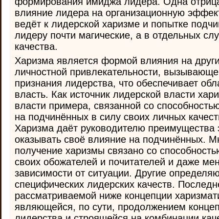
формирования имиджа лидера. Одна отрица
влияние лидера на организационную эффект
ведёт к лидерской харизме и попытке подч
лидеру почти магические, а в отдельных сл
качества.
Харизма является формой влияния на друг
личностной привлекательности, вызывающе
признания лидерства, что обеспечивает об
власть. Как источник лидерской власти хари
власти примера, связанной со способность
на подчинённых в силу своих личных качест
Харизма даёт руководителю преимущества
оказывать своё влияние на подчинённых. Мн
получение харизмы связано со способность
своих обожателей и почитателей и даже мен
зависимости от ситуации. Другие определяю
специфических лидерских качеств. Последн
рассматриваемой ниже концепции харизмати
являющейся, по сути, продолжением концеп
лидерства и строящейся на комбинации кач