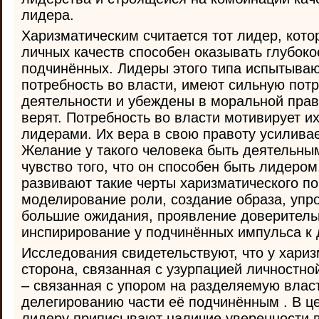
лидера.
Харизматическим считается тот лидер, кото
личных качеств способен оказывать глубоко
подчинённых. Лидеры этого типа испытыва
потребность во власти, имеют сильную потр
деятельности и убеждены в моральной право
верят. Потребность во власти мотивирует и
лидерами. Их вера в свою правоту усиливае
Желание у такого человека быть деятельн
чувство того, что он способен быть лидером
развивают такие черты харизматического по
моделирование роли, создание образа, упр
большие ожидания, проявление доверитель
инспирирование у подчинённых импульса к 
Исследования свидетельствуют, что у хариз
сторона, связанная с узурпацией личностно
– связанная с упором на разделяемую власт
делегированию части её подчинённым . В ц
лидеру приписывают наличие уверенности в