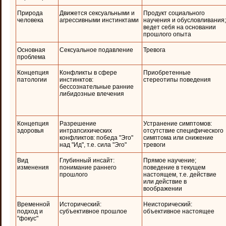
Природа
Движется сексуальными и
Продукт социального
человека
агрессивными инстинктами
научения и обусловливания;
ведет себя на основании
прошлого опыта
Основная
Сексуальное подавление
Тревога
проблема
Концепция
Конфликты в сфере
Приобретенные
патологии
инстинктов:
стереотипы поведения
бессознательные ранние
либидозные влечения
Концепция
Разрешение
Устранение симптомов:
здоровья
интрапсихических
отсутствие специфического
конфликтов: победа "Эго"
симптома или снижение
над "Ид", т.е. сила "Эго"
тревоги
Вид
Глубинный инсайт:
Прямое научение;
изменения
понимание раннего
поведение в текущем
прошлого
настоящем, т.е. действие
или действие в
воображении
Временной
Исторический:
Неисторический:
подход и
субъективное прошлое
объективное настоящее
"фокус"