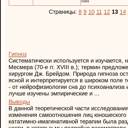
союз
Страницы:
8
9
10
11
12
13
14
Гипноз
Систематически используется и изучается, н
Месмера (70-е гг. XVIII в.); термин предложе
хирургом Дж. Брейдом. Природа гипноза ос
ясной и интерпретируется в широком поле 
- от нейрофизиологии сна до психоанализа 
лучше изучены эмпирические и ...
Выводы
В данной теоретической части исследовани
изменения самоотношения лиц юношеского 
кататимно-имагинативной терапии была раз