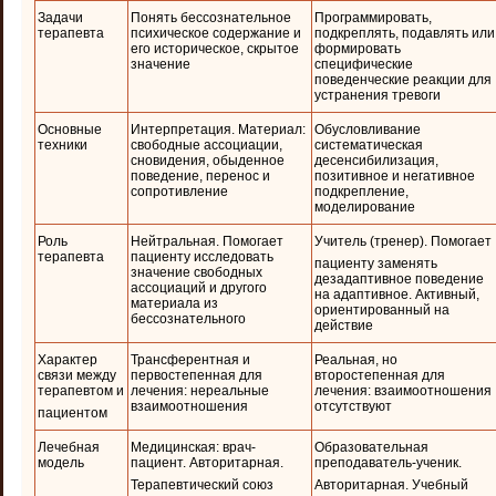
Задачи
Понять бессознательное
Программировать,
терапевта
психическое содержание и
подкреплять, подавлять или
его историческое, скрытое
формировать
значение
специфические
поведенческие реакции для
устранения тревоги
Основные
Интерпретация. Материал:
Обусловливание
техники
свободные ассоциации,
систематическая
сновидения, обыденное
десенсибилизация,
поведение, перенос и
позитивное и негативное
сопротивление
подкрепление,
моделирование
Роль
Нейтральная. Помогает
Учитель (тренер). Помогает
терапевта
пациенту исследовать
пациенту заменять
значение свободных
дезадаптивное поведение
ассоциаций и другого
на адаптивное. Активный,
материала из
ориентированный на
бессознательного
действие
Характер
Трансферентная и
Реальная, но
связи между
первостепенная для
второстепенная для
терапевтом и
лечения: нереальные
лечения: взаимоотношения
взаимоотношения
отсутствуют
пациентом
Лечебная
Медицинская: врач-
Образовательная
модель
пациент. Авторитарная.
преподаватель-ученик.
Терапевтический союз
Авторитарная. Учебный