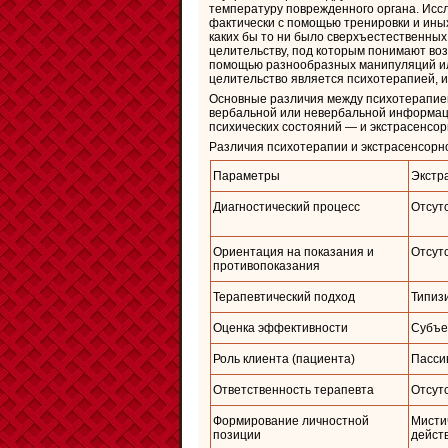
температуру поврежденного органа. Иссл
фактически с помощью тренировки и иных
каких бы то ни было сверхъестественных 
целительству, под которым понимают воз
помощью разнообразных манипуляций или
целительство является психотерапией, и
Основные различия между психотерапией
вербальной или невербальной информаци
психических состояний — и экстрасенсо
Различия психотерапии и экстрасенсорн
Параметры
Экстр
Диагностический процесс
Отсут
Ориентация на показания и
Отсут
противопоказания
Терапевтический подход
Типиз
Оценка эффективности
Субъе
Роль клиента (пациента)
Пасси
Ответственность терапевта
Отсут
Формирование личностной
Мисти
позиции
дейст