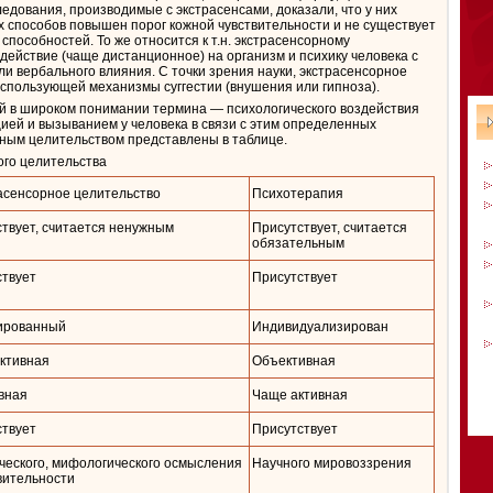
едования, производимые с экстрасенсами, доказали, что у них
 способов повышен порог кожной чувствительности и не существует
способностей. То же относится к т.н. экстрасенсорному
действие (чаще дистанционное) на организм и психику человека с
 вербального влияния. С точки зрения науки, экстрасенсорное
спользующей механизмы суггестии (внушения или гипноза).
 в широком понимании термина — психологического воздействия
ей и вызыванием у человека в связи с этим определенных
рным целительством представлены в таблице.
ого целительства
асенсорное целительство
Психотерапия
ствует, считается ненужным
Присутствует, считается
обязательным
ствует
Присутствует
ированный
Индивидуализирован
ктивная
Объективная
вная
Чаще активная
ствует
Присутствует
ческого, мифологического осмысления
Научного мировоззрения
вительности