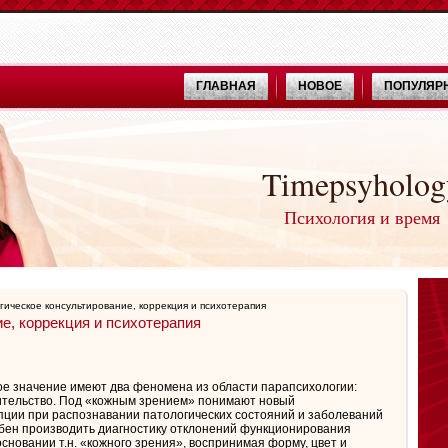
ГЛАВНАЯ
НОВОЕ
ПОПУЛЯР
Timepsyholog
Психология и время
гическое консультирование, коррекция и психотерапия
е, коррекция и психотерапия
ое значение имеют два феномена из области парапсихологии:
ительство. Под «кожным зрением» понимают новый
ции при распознавании патологических состояний и заболеваний
обен производить диагностику отклонений функционирования
основании т.н. «кожного зрения», воспринимая форму, цвет и