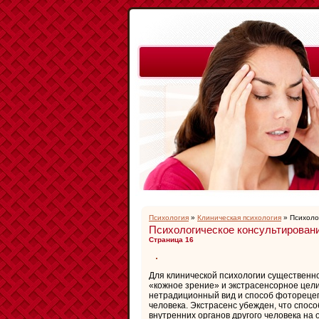
Психология
»
Клиническая психология
» Психоло
Психологическое консультировани
Страница 16
Для клинической психологии существенн
«кожное зрение» и экстрасенсорное цел
нетрадиционный вид и способ фоторецеп
человека. Экстрасенс убежден, что спос
внутренних органов другого человека на 