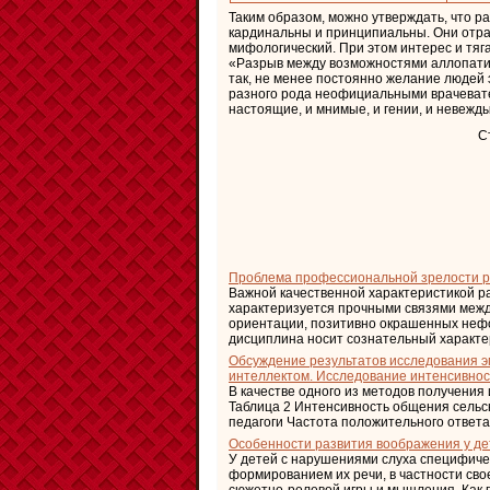
Таким образом, можно утверждать, что 
кардинальны и принципиальны. Они отра
мифологический. При этом интерес и тяг
«Разрыв между возможностями аллопатии
так, не менее постоянно желание людей 
разного рода неофициальными врачевател
настоящие, и мнимые, и гении, и невежды
С
Проблема профессиональной зрелости р
Важной качественной характеристикой р
характеризуется прочными связями межд
ориентации, позитивно окрашенных неф
дисциплина носит сознательный характер,
Обсуждение результатов исследования э
интеллектом. Исследование интенсивнос
В качестве одного из методов получени
Таблица 2 Интенсивность общения сельск
педагоги Частота положительного ответа в
Особенности развития воображения у де
У детей с нарушениями слуха специфич
формированием их речи, в частности сво