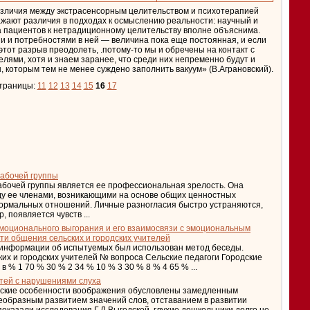
различия между экстрасенсорным целительством и психотерапией
жают различия в подходах к осмыслению реальности: научный и
а пациентов к нетрадиционному целительству вполне объяснима.
 и потребностями в ней — величина пока еще постоянная, и если
этот разрыв преодолеть, .потому-то мы и обречены на контакт с
ями, хотя и знаем заранее, что среди них непременно будут и
, которым тем не менее суждено заполнить вакуум» (В.Аграновский).
траницы:
11
12
13
14
15
16
17
абочей группы
абочей группы является ее профессиональная зрелость. Она
у ее членами, возникающими на основе общих ценностных
ормальных отношений. Личные разногласия быстро устраняются,
 появляется чувств ...
моционального выгорания и его взаимосвязи с эмоциональным
ти общения сельских и городских учителей
я информации об испытуемых был использован метод беседы.
их и городских учителей № вопроса Сельские педагоги Городские
 % 1 70 % 30 % 2 34 % 10 % 3 30 % 8 % 4 65 % ...
тей с нарушениями слуха
еские особенности воображения обусловлены замедленным
еобразным развитием значений слов, отставанием в развитии