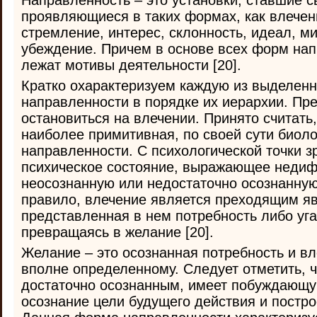
Направленность – это установки, ставшие с
проявляющиеся в таких формах, как влечен
стремление, интерес, склонность, идеал, м
убеждение. Причем в основе всех форм нап
лежат мотивы деятельности [20].
Кратко охарактеризуем каждую из выделен
направленности в порядке их иерархии. Пре
остановиться на влечении. Принято считать,
наиболее примитивная, по своей сути биол
направленности. С психологической точки з
психическое состояние, выражающее неди
неосознанную или недостаточно осознанную
правило, влечение является преходящим яв
представленная в нем потребность либо уга
превращаясь в желание [20].
Желание – это осознанная потребность и вл
вполне определенному. Следует отметить, ч
достаточно осознанным, имеет побуждающу
осознание цели будущего действия и постро