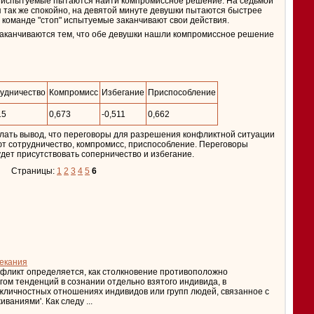
у, испытуемые пытаются найти компромиссное решение. На седьмой
 так же спокойно, на девятой минуте девушки пытаются быстрее
о команде "стоп" испытуемые заканчивают свои действия.
заканчиваются тем, что обе девушки нашли компромиссное решение
удничество
Компромисс
Избегание
Приспособление
15
0,673
-0,511
0,662
лать вывод, что переговоры для разрешения конфликтной ситуации
ют сотрудничество, компромисс, приспособление. Переговоры
удет присутствовать соперничество и избегание.
Страницы:
1
2
3
4
5
6
текания
нфликт определяется, как столкновение противоположно
гом тенденций в сознании отдельно взятого индивида, в
личностных отношениях индивидов или групп людей, связанное с
ниями'. Как следу ...