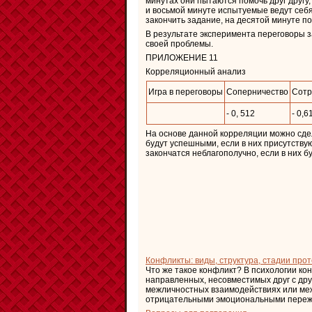
минутах они пытаются помочь друг друг
и восьмой минуте испытуемые ведут себя
закончить задание, на десятой минуте п
В результате эксперимента переговоры 
своей проблемы.
ПРИЛОЖЕНИЕ 11
Корреляционный анализ
Игра в переговоры
Соперничество
Сотр
- 0, 512
- 0,6
На основе данной корреляции можно сде
будут успешными, если в них присутству
закончатся неблагополучно, если в них б
Конфликты: виды, структура, стадии про
Что же такое конфликт? В психологии ко
направленных, несовместимых друг с дру
межличностных взаимодействиях или меж
отрицательными эмоциональными пережива