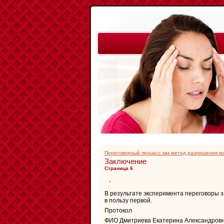
Переговорный процесс как метод разрешения к
Заключение
Страница 6
В результате эксперимента переговоры з
в пользу первой.
Протокол
ФИО Дмитриева Екатерина Александров